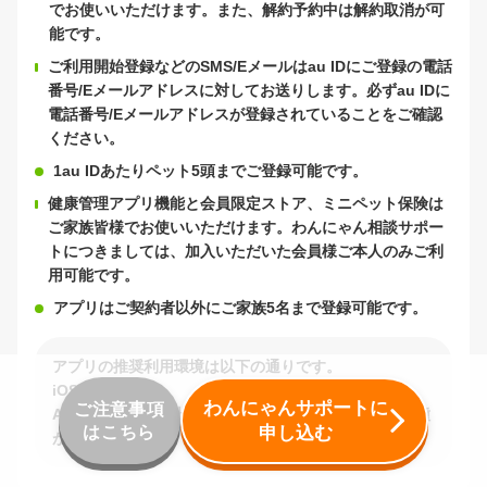
でお使いいただけます。また、解約予約中は解約取消が可
能です。
ご利用開始登録などのSMS/Eメールはau IDにご登録の電話
番号/Eメールアドレスに対してお送りします。必ずau IDに
電話番号/Eメールアドレスが登録されていることをご確認
ください。
1au IDあたりペット5頭までご登録可能です。
健康管理アプリ機能と会員限定ストア、ミニペット保険は
ご家族皆様でお使いいただけます。わんにゃん相談サポー
トにつきましては、加入いただいた会員様ご本人のみご利
用可能です。
アプリはご契約者以外にご家族5名まで登録可能です。
アプリの推奨利用環境は以下の通りです。
iOS : 15.0 以上
わんにゃんサポートに
ご注意事項
Android : 10.0以上（※一部サポートされていない機種
はこちら
申し込む
がございます）