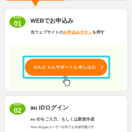
STEP
WEBでお申込み
01
当ウェブサイトの
お申込みボタン
を
押す
STEP
au IDログイン
02
au IDをご入力、
もしくは新規作成
※au IDはauユーザー以外でも作成可能です