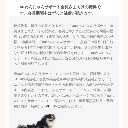
auわんにゃんサポート会員さま向けの特典で
す。
会員期間中はずっと補償が続きます。
被保険者（補償の対象となる方）：「auわんにゃんサポート」会
員さまご本人、その配偶者、会員ご本人または配偶者の同居の親
族（6親等内の血族・3親等内の姻族）ならびに別居の未婚のお子
様。 補償期間：「auわんにゃんサポート」入会日の翌月1日午前
０時から1年間が補償期間となります。以降、退会のお申し出が
ない限り1年間の補償期間が自動継続されます。「auわんにゃん
サポート」を退会された場合は、退会月の月末日の午後12時をも
って補償が終了します。
※auわんにゃんサポート「ミニペット保険」は、保険契約者を
KDDI株式会社、引受保険会社をau損害保険株式会社とする「ミ
ニペット傷害補償特約付ペット医療費用保険」の商品付帯契約で
す。本内容は、auわんにゃんサポート「ミニペット保険」 の概
要を説明したものです。詳しくはauホームページ内にある「auわ
んにゃんサポート」の「ご契約のしおり（重要事項説明書・普通
保険約款・特約）」(
PDF
)をご確認ください。